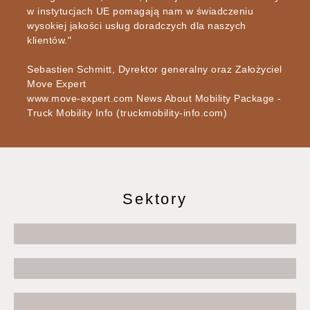
w instytucjach UE pomagają nam w świadczeniu
wysokiej jakości usług doradczych dla naszych
klientów."
Sebastien Schmitt, Dyrektor generalny oraz Założyciel
Move Expert
www.move-expert.com News About Mobility Package -
Truck Mobility Info (truckmobility-info.com)
Sektory
PRAWO EUROPEJSKIE
ZATRUDNIENIE I POLITYKA SPOŁECZNA
MOBILNOŚĆ PRACY I USŁUG